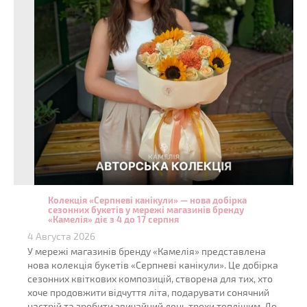
Колекція «Серпневі канікули» — нова добірка
сезонних букетів у мережі магазинів бренду
«Камелія» діє з 4 до 17 серпня
4 Августа 2026
У мережі магазинів бренду «Камелія» представлена
нова колекція букетів «Серпневі канікули». Це добірка
сезонних квіткових композицій, створена для тих, хто
хоче продовжити відчуття літа, подарувати сонячний
настрій та зробити звичайний день трохи теплішим. До