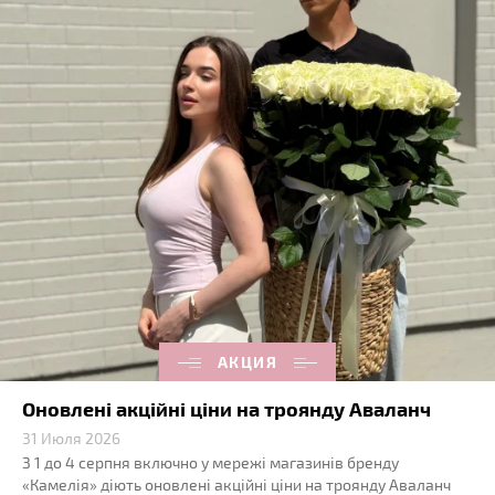
АКЦИЯ
Оновлені акційні ціни на троянду Аваланч
31 Июля 2026
З 1 до 4 серпня включно у мережі магазинів бренду
«Камелія» діють оновлені акційні ціни на троянду Аваланч