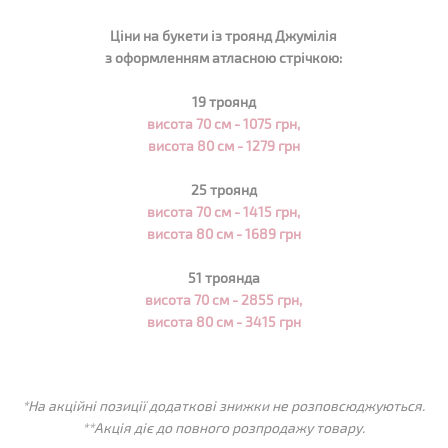
Ціни на букети із троянд
Джумілія
з оформленням атласною стрічкою:
19 троянд
висота 70 см - 1075
грн,
висота 80 см -
1279
грн
25 троянд
висота 70 см -
1415
грн,
висота 80 см -
1689
грн
51 троянда
висота 70 см -
2855
грн,
висота 80 см -
3415
грн
*На акційні позиції додаткові знижки не розповсюджуються.
**Акція діє до повного розпродажу товару.