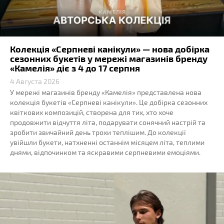
Колекція «Серпневі канікули» — нова добірка
сезонних букетів у мережі магазинів бренду
«Камелія» діє з 4 до 17 серпня
4 Августа 2026
У мережі магазинів бренду «Камелія» представлена нова
колекція букетів «Серпневі канікули». Це добірка сезонних
квіткових композицій, створена для тих, хто хоче
продовжити відчуття літа, подарувати сонячний настрій та
зробити звичайний день трохи теплішим. До колекції
увійшли букети, натхненні останнім місяцем літа, теплими
днями, відпочинком та яскравими серпневими емоціями.