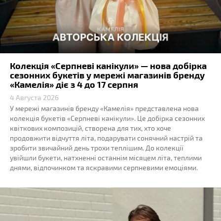
Колекція «Серпневі канікули» — нова добірка
сезонних букетів у мережі магазинів бренду
«Камелія» діє з 4 до 17 серпня
4 Августа 2026
У мережі магазинів бренду «Камелія» представлена нова
колекція букетів «Серпневі канікули». Це добірка сезонних
квіткових композицій, створена для тих, хто хоче
продовжити відчуття літа, подарувати сонячний настрій та
зробити звичайний день трохи теплішим. До колекції
увійшли букети, натхненні останнім місяцем літа, теплими
днями, відпочинком та яскравими серпневими емоціями.