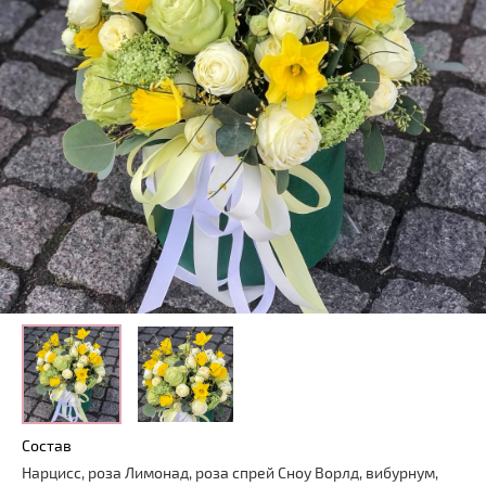
Состав
Нарцисс, роза Лимонад, роза спрей Сноу Ворлд, вибурнум,