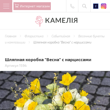
Интернет магазин
Главная
Флористика
Событийная
Весенние букеты
и композиции
Шляпная коробка "Весна" с нарциссами
Шляпная коробка "Весна" с нарциссами
Артикул 1594