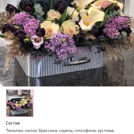
Состав
Тюльпан, калла, брассика, сирень, гипсофила, эустома,