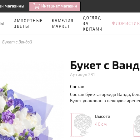
Интернет магазин
ши магазины
ДОГЛЯД
ИМПОРТНЫЕ
КАМЕЛИЯ
ФЛОРИСТИК
ЗЫ
ЗА
ЦВЕТЫ
МАРКЕТ
КВІТАМИ
Букет с Вандой
Букет с Ван
Артикул 231
Состав
Состав букета: орхидя Ванда, бел
Букет упакован в нежную сирене
Высота
40 см