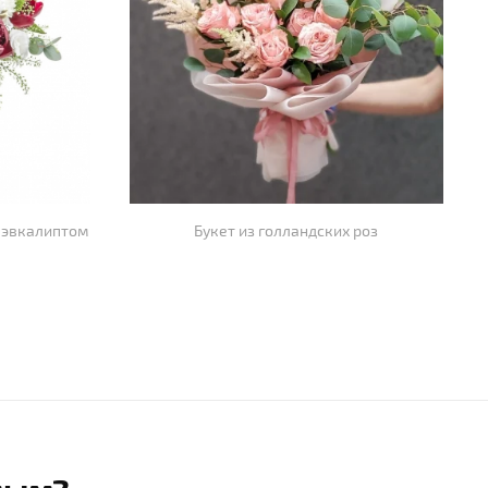
 эвкалиптом
Букет из голландских роз