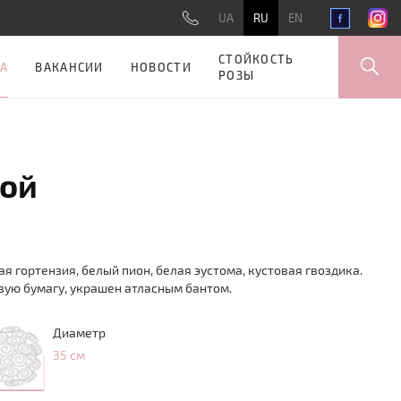
UA
RU
EN
СТОЙКОСТЬ
А
ВАКАНСИИ
НОВОСТИ
РОЗЫ
дой
ая гортензия, белый пион, белая эустома, кустовая гвоздика.
вую бумагу, украшен атласным бантом.
Диаметр
35 см