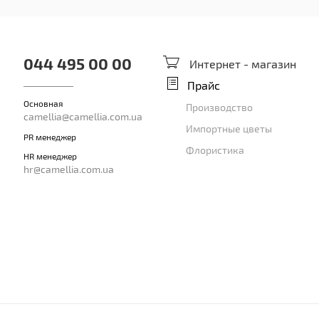
044 495 00 00
Интернет - магазин
Прайс
Основная
Производство
camellia@camellia.com.ua
Импортные цветы
PR менеджер
Флористика
HR менеджер
hr@camellia.com.ua