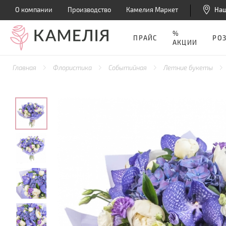
О компании
Производство
Камелия Маркет
На
%
ПРАЙС
РО
АКЦИИ
Главная
Флористика
Событийная
Летние букеты