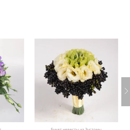
4
Букет невесты из Эустомы