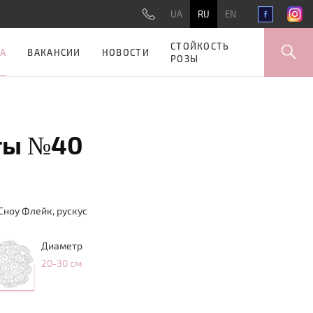
UA
RU
EN
СТОЙКОСТЬ
А
ВАКАНСИИ
НОВОСТИ
РОЗЫ
ты №40
Сноу Флейк, рускус
Диаметр
20-30 см