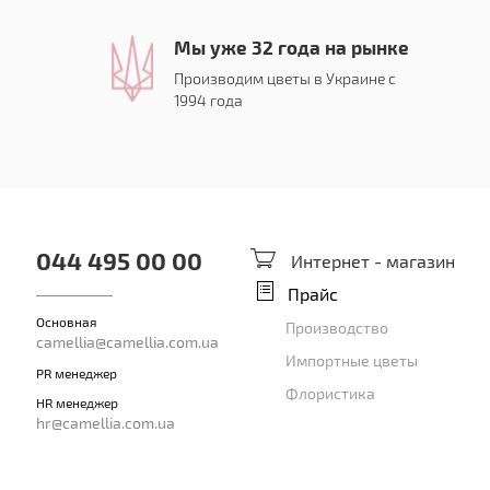
Мы уже 32 года на рынке
Производим цветы в Украине с
1994 года
044 495 00 00
Интернет - магазин
Прайс
Основная
Производство
camellia@camellia.com.ua
Импортные цветы
PR менеджер
Флористика
HR менеджер
hr@camellia.com.ua