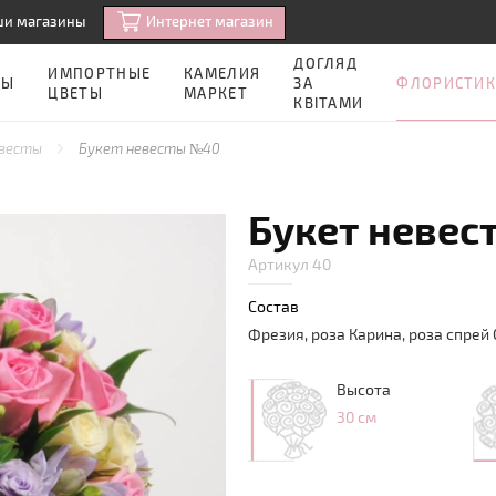
Интернет магазин
ши магазины
ДОГЛЯД
ИМПОРТНЫЕ
КАМЕЛИЯ
ФЛОРИСТИК
ЗЫ
ЗА
ЦВЕТЫ
МАРКЕТ
КВІТАМИ
евесты
Букет невесты №40
Букет невес
Артикул 40
Состав
Фрезия, роза Карина, роза спрей 
Высота
30 см