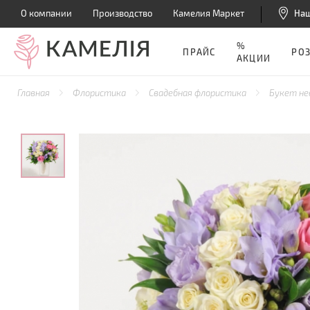
О компании
Производство
Камелия Маркет
На
%
ПРАЙС
РО
АКЦИИ
Главная
Флористика
Свадебная флористика
Букет н