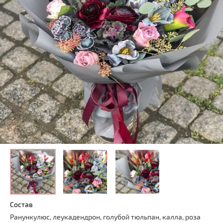
Состав
Ранункулюс, леукадендрон, голубой тюльпан, калла, роза