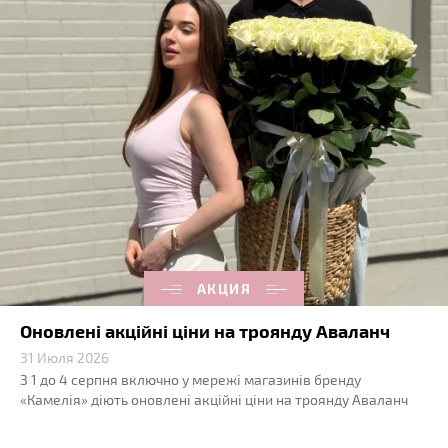
АКЦИЯ
Оновлені акційні ціни на троянду Аваланч
31 Июля 2026
З 1 до 4 серпня включно у мережі магазинів бренду
«Камелія» діють оновлені акційні ціни на троянду Аваланч