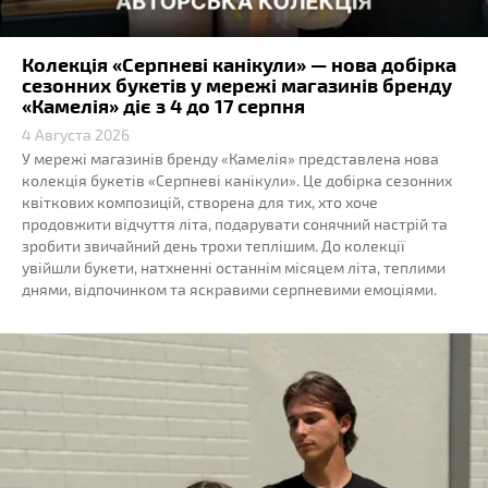
Колекція «Серпневі канікули» — нова добірка
сезонних букетів у мережі магазинів бренду
«Камелія» діє з 4 до 17 серпня
4 Августа 2026
У мережі магазинів бренду «Камелія» представлена нова
колекція букетів «Серпневі канікули». Це добірка сезонних
квіткових композицій, створена для тих, хто хоче
продовжити відчуття літа, подарувати сонячний настрій та
зробити звичайний день трохи теплішим. До колекції
увійшли букети, натхненні останнім місяцем літа, теплими
днями, відпочинком та яскравими серпневими емоціями.