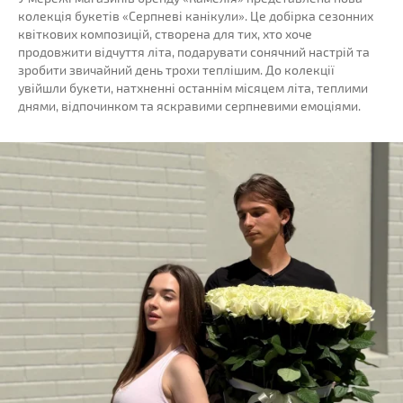
колекція букетів «Серпневі канікули». Це добірка сезонних
квіткових композицій, створена для тих, хто хоче
продовжити відчуття літа, подарувати сонячний настрій та
зробити звичайний день трохи теплішим. До колекції
увійшли букети, натхненні останнім місяцем літа, теплими
днями, відпочинком та яскравими серпневими емоціями.