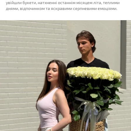
увійшли букети, натхненні останнім місяцем літа, теплими
днями, відпочинком та яскравими серпневими емоціями.