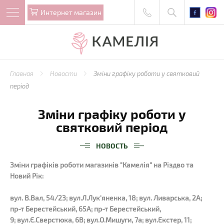
Интернет магазин
Главная
Новости
Зміни графіку роботи у святковий
період
Зміни графіку роботи у
святковий період
НОВОСТЬ
Зміни графіків роботи магазинів "Камелія" на Різдво та
Новий Рік:
вул. В.Вал, 54/23; вул.Л.Лук'яненка, 18; вул. Ливарська, 2А;
пр-т Берестейський, 65А; пр-т Берестейський,
9; вул.Є.Сверстюка, 6В; вул.О.Мишуги, 7а; вул.Екстер, 11;