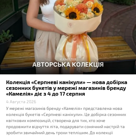
Колекція «Серпневі канікули» — нова добірка
сезонних букетів у мережі магазинів бренду
«Камелія» діє з 4 до 17 серпня
4 Августа 2026
У мережі магазинів бренду «Камелія» представлена нова
колекція букетів «Серпневі канікули». Це добірка сезонних
квіткових композицій, створена для тих, хто хоче
продовжити відчуття літа, подарувати сонячний настрій та
зробити звичайний день трохи теплішим. До колекції