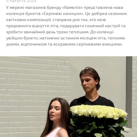
4 Августа 2026
У мережі магазинів бренду «Камелія» представлена нова
колекція букетів «Серпневі канікули». Це добірка сезонних
квіткових композицій, створена для тих, хто хоче
продовжити відчуття літа, подарувати сонячний настрій та
зробити звичайний день трохи теплішим. До колекції
увійшли букети, натхненні останнім місяцем літа, теплими
днями, відпочинком та яскравими серпневими емоціями.