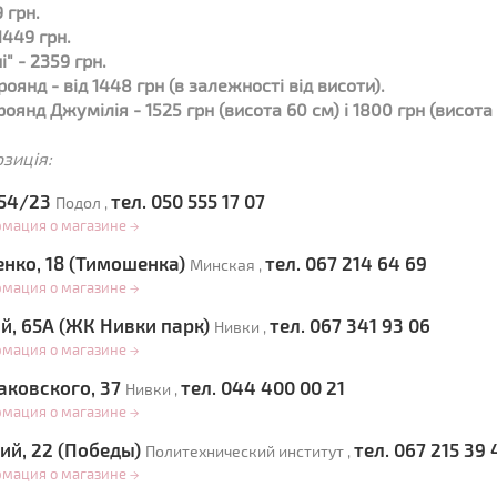
 грн.
1449 грн.
" - 2359 грн.
оянд - від 1448 грн (в залежності від висоти).
роянд Джумілія - 1525 грн (висота 60 см) і 1800 грн (висота 
озиція:
 54/23
тел. 050 555 17 07
Подол ,
рмация о магазине
→
енко, 18 (Тимошенка)
тел. 067 214 64 69
Минская ,
рмация о магазине
→
й, 65А (ЖК Нивки парк)
тел. 067 341 93 06
Нивки ,
рмация о магазине
→
аковского, 37
тел. 044 400 00 21
Нивки ,
рмация о магазине
→
ий, 22 (Победы)
тел. 067 215 39 
Политехнический институт ,
рмация о магазине
→