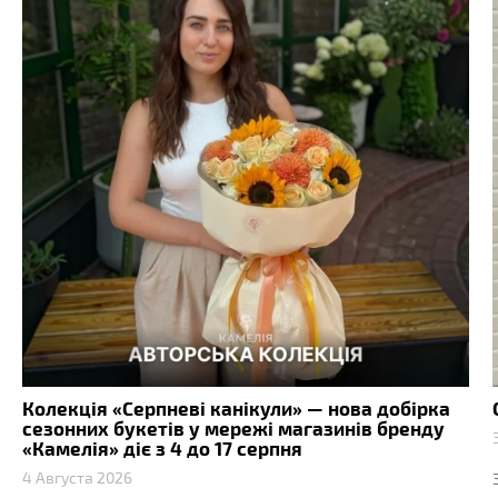
Колекція «Серпневі канікули» — нова добірка
сезонних букетів у мережі магазинів бренду
«Камелія» діє з 4 до 17 серпня
4 Августа 2026