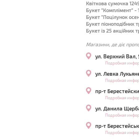
Квіткова сумочка 1249
Букет "Комплімент" - 
Букет "Поцілунок осені
Букет піоноподібних тр
Букет із 25 акційних т
Магазини, де діє проп
ул. Верхний Вал,
Подробная инфо
ул. Левка Лукьян
Подробная инфо
пр-т Берестейски
Подробная инфо
ул. Данила Щерб
Подробная инфо
пр-т Берестейськ
Подробная инфо