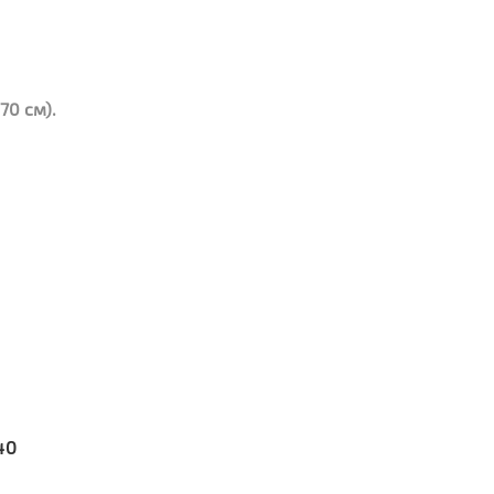
70 см).
40