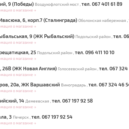
ий, 9 (Победы)
тел. 067 401 61 89
Воздухофлотский мост ,
рмация о магазине
→
васюка, 6, корп.7 (Сталинграда)
Оболонская набережная ,
рмация о магазине
→
ыбальськая, 9 (ЖК Рыбальский)
тел. 0
Подольский район ,
рмация о магазине
→
рещатицкая, 25
тел. 096 411 10 10
Подольский район ,
рмация о магазине
→
, 26В (ЖК Новая Англия)
тел. 067 324 
Голосеевский район ,
рмация о магазине
→
еров, 20а, ЖК Варшавский
тел. 067 324 46 5
Виноградарь ,
рмация о магазине
→
ийский, 14
тел. 067 197 92 58
Демеевская ,
рмация о магазине
→
ала, 3
тел. 067 197 92 54
Печерск ,
рмация о магазине
→