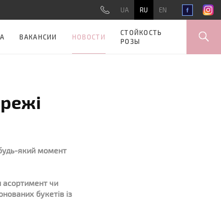
UA
RU
EN
СТОЙКОСТЬ
НОВОСТИ
А
ВАКАНСИИ
РОЗЫ
ережі
 будь-який момент
и асортимент чи
онованих букетів із