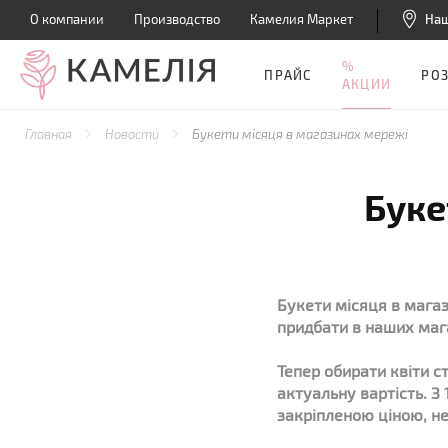
О компании
Производство
Камелия Маркет
На
%
ПРАЙС
РО
АКЦИИ
Главная
Новости
Букети місяця в магазинах мережі
Буке
Букети місяця в мага
придбати в наших маг
Тепер обирати квіти с
актуальну вартість. З
закріпленою ціною, н