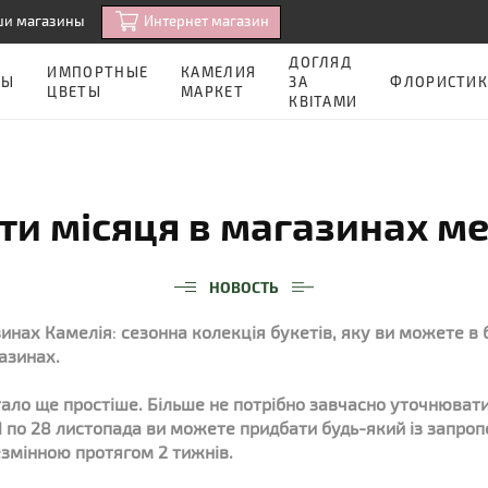
Интернет магазин
ши магазины
ДОГЛЯД
ИМПОРТНЫЕ
КАМЕЛИЯ
ЗЫ
ЗА
ФЛОРИСТИК
ЦВЕТЫ
МАРКЕТ
КВІТАМИ
ти місяця в магазинах м
НОВОСТЬ
зинах Камелія
:
сезонна колекція букетів, яку ви можете в
азинах.
тало ще простіше. Більше не потрібно завчасно уточнюват
 1 по 28 листопада ви можете придбати будь-який із запроп
езмінною протягом 2 тижнів.