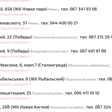
рмация о магазине
→
й, 65А (ЖК Нивки парк)
тел. 067 341 93 06
Нивки ,
рмация о магазине
→
аковского, 37
тел. 044 400 00 21
Нивки ,
рмация о магазине
→
ий, 22 (Победы)
тел. 067 215 39 
Политехнический институт ,
рмация о магазине
→
ий, 9 (Победы)
тел. 067 401 61 89
Воздухофлотский мост ,
рмация о магазине
→
васюка, 6, корп.7 (Сталинграда)
Оболонская набережная ,
рмация о магазине
→
ыбальськая, 9 (ЖК Рыбальский)
тел. 0
Подольский район ,
рмация о магазине
→
рещатицкая, 25
тел. 096 411 10 10
Подольский район ,
рмация о магазине
→
, 26В (ЖК Новая Англия)
тел. 067 324 
Голосеевский район ,