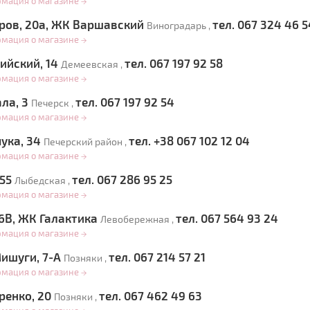
рмация о магазине
→
еров, 20а, ЖК Варшавский
тел. 067 324 46 5
Виноградарь ,
рмация о магазине
→
ийский, 14
тел. 067 197 92 58
Демеевская ,
рмация о магазине
→
ала, 3
тел. 067 197 92 54
Печерск ,
рмация о магазине
→
чука, 34
тел. +38 067 102 12 04
Печерский район ,
рмация о магазине
→
155
тел. 067 286 95 25
Лыбедская ,
рмация о магазине
→
 6В, ЖК Галактика
тел. 067 564 93 24
Левобережная ,
рмация о магазине
→
Мишуги, 7-А
тел. 067 214 57 21
Позняки ,
рмация о магазине
→
ренко, 20
тел. 067 462 49 63
Позняки ,