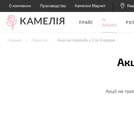
О компании
Производство
Камелия Маркет
На
%
ПРАЙС
РО
АКЦИИ
Главная
Новости
Акції на троянди з 3 по 9 червня
Акц
Акції на тро