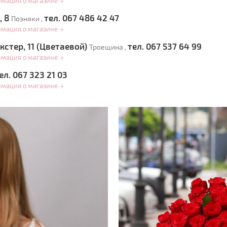
рмация о магазине
→
, 8
тел. 067 486 42 47
Позняки ,
рмация о магазине
→
кстер, 11 (Цветаевой)
тел. 067 537 64 99
Троещина ,
рмация о магазине
→
ел. 067 323 21 03
рмация о магазине
→