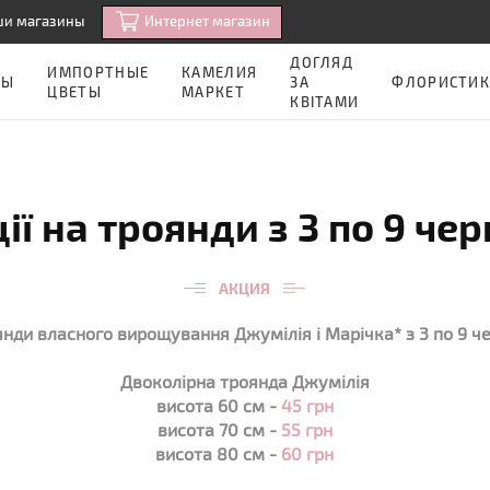
Интернет магазин
ши магазины
ДОГЛЯД
ИМПОРТНЫЕ
КАМЕЛИЯ
ЗЫ
ЗА
ФЛОРИСТИК
ЦВЕТЫ
МАРКЕТ
КВІТАМИ
ії на троянди з 3 по 9 че
АКЦИЯ
янди власного вирощування Джумілія і Марічка* з 3 по 9 ч
Двоколірна троянда Джумілія
висота 60 см -
45 грн
висота 70 см -
55 грн
висота 80 см -
60 грн