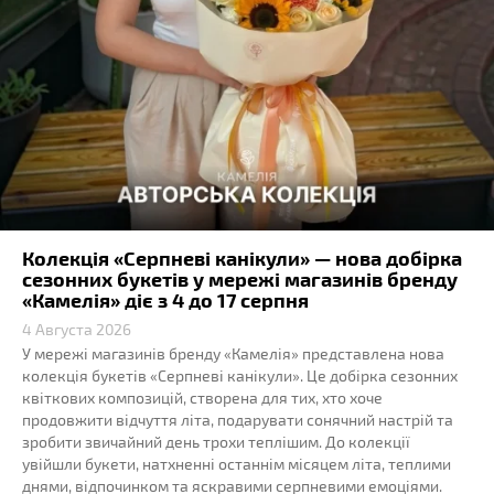
Колекція «Серпневі канікули» — нова добірка
сезонних букетів у мережі магазинів бренду
«Камелія» діє з 4 до 17 серпня
4 Августа 2026
У мережі магазинів бренду «Камелія» представлена нова
колекція букетів «Серпневі канікули». Це добірка сезонних
квіткових композицій, створена для тих, хто хоче
продовжити відчуття літа, подарувати сонячний настрій та
зробити звичайний день трохи теплішим. До колекції
увійшли букети, натхненні останнім місяцем літа, теплими
днями, відпочинком та яскравими серпневими емоціями.