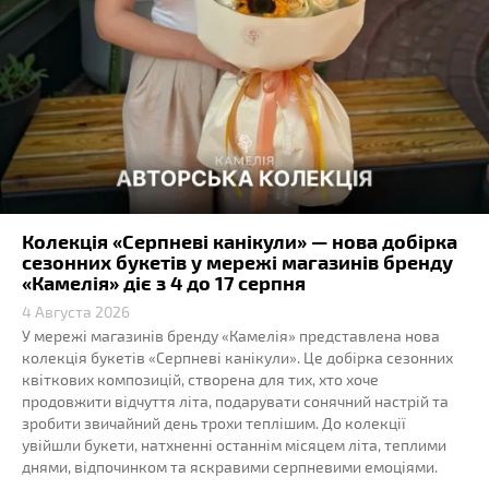
Колекція «Серпневі канікули» — нова добірка
сезонних букетів у мережі магазинів бренду
«Камелія» діє з 4 до 17 серпня
4 Августа 2026
У мережі магазинів бренду «Камелія» представлена нова
колекція букетів «Серпневі канікули». Це добірка сезонних
квіткових композицій, створена для тих, хто хоче
продовжити відчуття літа, подарувати сонячний настрій та
зробити звичайний день трохи теплішим. До колекції
увійшли букети, натхненні останнім місяцем літа, теплими
днями, відпочинком та яскравими серпневими емоціями.