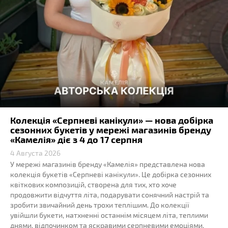
Колекція «Серпневі канікули» — нова добірка
сезонних букетів у мережі магазинів бренду
«Камелія» діє з 4 до 17 серпня
4 Августа 2026
У мережі магазинів бренду «Камелія» представлена нова
колекція букетів «Серпневі канікули». Це добірка сезонних
квіткових композицій, створена для тих, хто хоче
продовжити відчуття літа, подарувати сонячний настрій та
зробити звичайний день трохи теплішим. До колекції
увійшли букети, натхненні останнім місяцем літа, теплими
днями, відпочинком та яскравими серпневими емоціями.