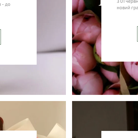
З 01 черв
 - до
новий гра