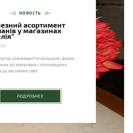
НОВОСТЬ
езний асортимент
анів у магазинах
лія”
026
ортів, різноманіття кольорів і форм -
чних до махрових і піоновидних
 до весняних свят.
ПОДРОБНЕЕ