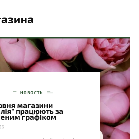
газина
НОВОСТЬ
ервня магазини
лія" працюють за
леним графіком
26