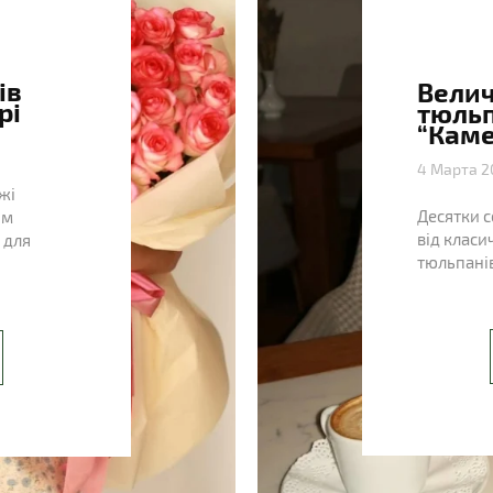
ів
Велич
рі
тюльп
“Каме
4 Марта 2
жі
Десятки с
им
від класи
 для
тюльпанів