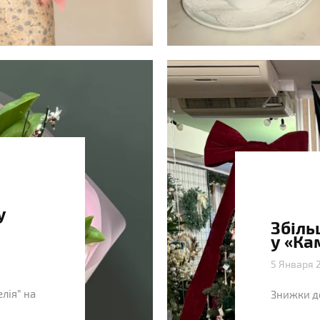
у
Збіль
у «Ка
5 Января 
лія” на
Знижки д