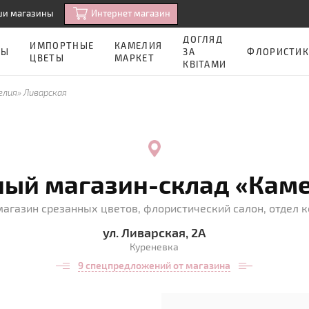
Интернет магазин
ши магазины
ДОГЛЯД
ИМПОРТНЫЕ
КАМЕЛИЯ
ЗЫ
ЗА
ФЛОРИСТИК
ЦВЕТЫ
МАРКЕТ
КВІТАМИ
елия» Ливарская
ный магазин-склад «Каме
агазин срезанных цветов, флористический салон, отдел 
ул. Ливарская, 2А
Куреневка
9 спецпредложений от магазина