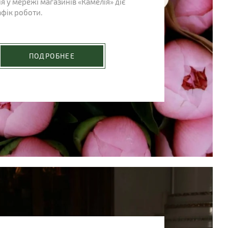
ня у мережі магазинів «Камелія» діє
фік роботи.
ПОДРОБНЕЕ