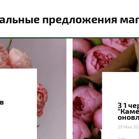
альные предложения ма
в
З 1 ч
"Каме
онов
29 Мая 20