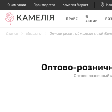
О компании
Производство
Камелия Маркет
На
%
ПРАЙС
РО
АКЦИИ
Главная
Магазины
Оптово-розничный магазин-склад «Кам
Оптово-рознич
Оптово розничный м