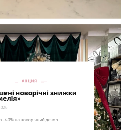
АКЦИЯ
шені новорічні знижки
мелія»
2026
о -40% на новорічний декор